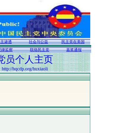
民主渗透
社会与公益
民主党在美国
纪律监察
联络民主党
嘉奖通报
党员个人主页
http://hqcdp.org/huxiaoli