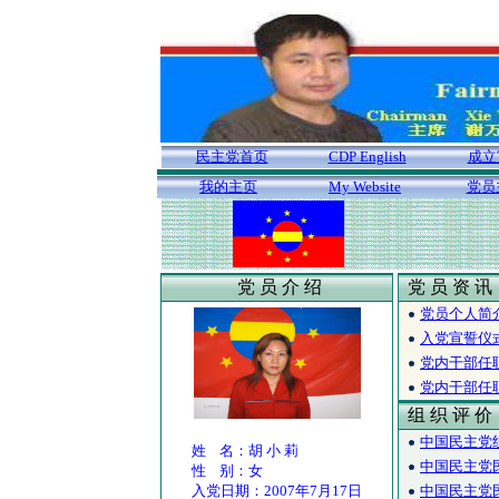
民主党首页
CDP English
成立
我的主页
My Website
党员
党 员 介 绍
党 员 资 讯
党员个人简
入党宣誓仪
党内干部任
党内干部任
组 织 评 价
中国民主党
姓 名：胡 小 莉
中国民主党
性 别：女
入党日期：2007年7月17日
中国民主党