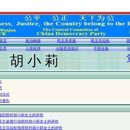
宣言
政治纲领
民主党党旗
民主马拉松
主页
入党程序
大陆党员登记
干部任免
胡 小 莉
介
式
职仪式
职通告
组织部对胡小莉女士的评价
民主渗透行动部对胡小莉女士的评价
民主马拉松指挥部对胡小莉女士的评价