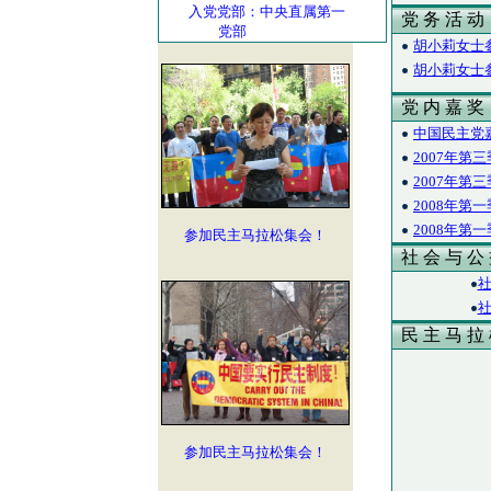
入党党部：中央直属第一
党 务 活 动
党部
胡小莉女士参
胡小莉女士参
党 内 嘉 奖
中国民主党
2007年
2007年
2008年
2008年
参加民主马拉松集会！
社 会 与 公
社
社
民 主 马 拉
参加民主马拉松集会！