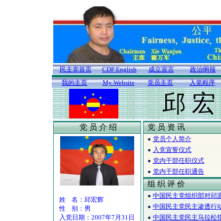
民主党首页
CDP English
成立宣言
政治纲领
我的主页
My Website
党员主页
入党程序
邱 宏
党 员 介 绍
党 员 资 讯
党员个人简介
入党宣誓仪式
党内干部任职仪式
党内干部任职通告
组 织 评 价
中国民主党组织部对邱
姓 名：邱宏辉
中国民主党民主渗透行
性 别：男
入党日期：2007年7月31日
中国民主党民主马拉松