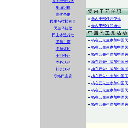
入党申请程序
组织纪律
党 内 干 部 任 职
嘉奖条例
党内干部任职仪式
民主马拉松宣言
党内干部任职通告
民主马拉松
中 国 民 主 党 活 动
民主渗透行动
杨在云先生参加中国民主
党员主页
杨在云先生参加中国民主
党员评论
杨在云先生参加中国民主
干部任职
杨在云先生参加中国民主
党务活动
杨在云先生参加中国民主
社会活动
杨在云先生参加中国民主
联络民主党
杨在云先生参加中国民主
杨在云先生参加中国民主
杨在云先生参加中国民主
杨在云先生参加中国民主