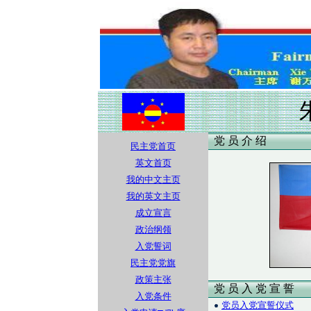
党 员 介 绍
民主党首页
英文首页
我的中文主页
我的英文主页
成立宣言
政治纲领
入党誓词
民主党党旗
政策主张
党 员 入 党 宣 誓
入党条件
党员入党宣誓仪式