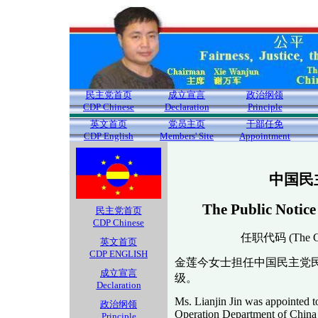
民主党首页
成立宣言
政治纲领
CDP Chinese
Declaration
Principle
英文首页
党员主页
干部任免
CDP English
Members' Site
Appointment
中国民
The Public Notice
民主党首页
CDP Chinese
任职代码 (The Cod
英文首页
CDP ENGLISH
金莲今女士担任中国民主党
成立宣言
级。
Declaration
Ms. Lianjin Jin was appointed t
政治纲领
Operation Department of China D
Principle