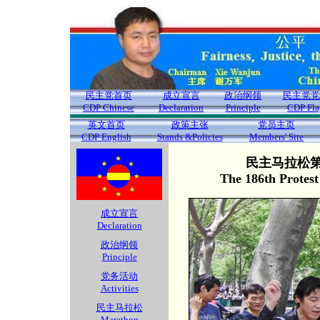
民主党首页
成立宣言
政治纲领
民主党党
CDP Chinese
Declaration
Principle
CDP Fla
英文首页
政策主张
党员主页
CDP English
Stands &Policies
Members' Site
民主马拉松第1
The 186th Protes
成立宣言
Declaration
政治纲领
Principle
党务活动
Activities
民主马拉松
Marathon