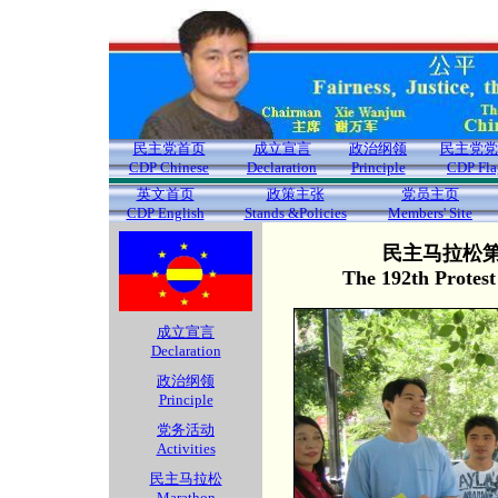
民主党首页
成立宣言
政治纲领
民主党党
CDP Chinese
Declaration
Principle
CDP Fla
英文首页
政策主张
党员主页
CDP English
Stands &Policies
Members' Site
民主马拉松第1
The 192th Protes
成立宣言
Declaration
政治纲领
Principle
党务活动
Activities
民主马拉松
Marathon