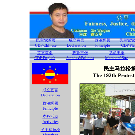
民主党首页
成立宣言
政治纲领
民主党党
CDP Chinese
Declaration
Principle
CDP Fla
英文首页
政策主张
党员主页
CDP English
Stands &Policies
Members' Site
民主马拉松第1
The 192th Protes
成立宣言
Declaration
政治纲领
Principle
党务活动
Activities
民主马拉松
Marathon