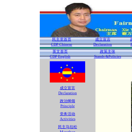
民主党首页
成立宣言
CDP Chinese
Declaration
英文首页
政策主张
CDP English
Stands &Policies
成立宣言
Declaration
政治纲领
Principle
党务活动
Activities
民主马拉松
Marathon