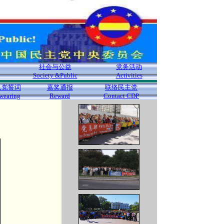
社会与公益
党务活动
Society &Public
Activities
入党誓词
嘉奖通报
联络民主党
wearing
Reward
Contact CDP