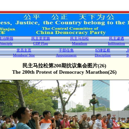
政治纲领
民主党党旗
民主马拉松
民主渗透
Principle
CDP Flag
Marathon
Infiltration
党员主页
干部任免
纪律监察
Members' Site
Appointment
Discipline
S
民主马拉松第200期抗议集会图片(26)
The 200th Protest of Democracy Marathon(26)