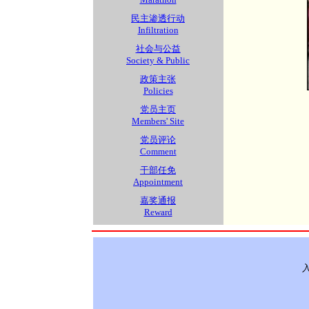
民主渗透行动
Infiltration
社会与公益
Society & Public
政策主张
Policies
党员主页
Members' Site
党员评论
Comment
干部任免
Appointment
嘉奖通报
Reward
入