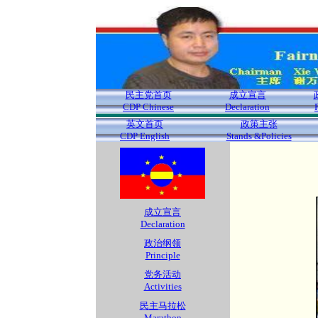
民主党首页
成立宣言
CDP Chinese
Declaration
英文首页
政策主张
CDP English
Stands &Policies
成立宣言
Declaration
政治纲领
Principle
党务活动
Activities
民主马拉松
Marathon