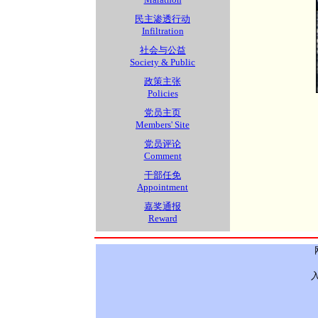
民主渗透行动
Infiltration
社会与公益
Society & Public
政策主张
Policies
党员主页
Members' Site
党员评论
Comment
干部任免
Appointment
嘉奖通报
Reward
入