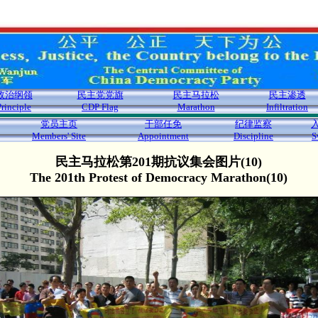
政治纲领
民主党党旗
民主马拉松
民主渗透
Principle
CDP Flag
Marathon
Infiltration
党员主页
干部任免
纪律监察
Members' Site
Appointment
Discipline
S
民主马拉松第201期抗议集会图片(10)
The 201th Protest of Democracy Marathon(10)