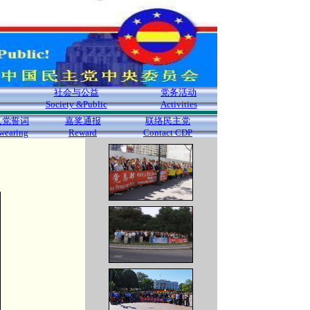
社会与公益
党务活动
Society &Public
Activities
入党誓词
嘉奖通报
联络民主党
wearing
Reward
Contact CDP