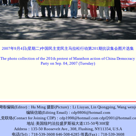
2007年9月4日(星期二)中国民主党民主马拉松行动第201期抗议集会图片选集
The photo collection of the 201th protest of Marathon action of China Democracy
Party on Sep. 04, 2007 (Tuesday)
网络编辑(Editor)：Hu Ming 摄影(Picture)：Li Liuyan, Lin Qiongping, Wang wenj
编辑信箱(Editing Email)：cdp9806@hotmail.com
党联络(Contact for Joining CDP)：cdp1998@hotmail.com cdpf2001@hotmail.c
地址:美国纽约法拉盛罗斯福大道135-50号308室
Address：135-50 Roosevelt Ave., 308, Flushing, NY11354, U.S.A
电话(Tel)：718-539-3608 646-508-6285 传真(Fax)：718-539-3608