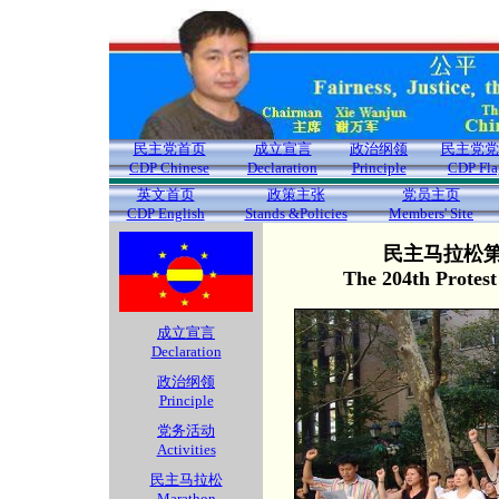
民主党首页
成立宣言
政治纲领
民主党党
CDP Chinese
Declaration
Principle
CDP Fla
英文首页
政策主张
党员主页
CDP English
Stands &Policies
Members' Site
民主马拉松第2
The 204th Protes
成立宣言
Declaration
政治纲领
Principle
党务活动
Activities
民主马拉松
Marathon