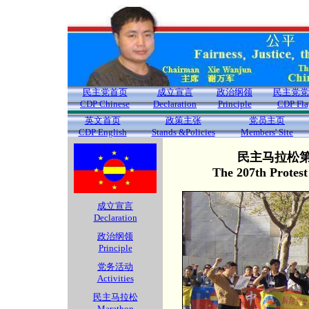
民主党首页
成立宣言
政治纲领
民主党党
CDP Chinese
Declaration
Principle
CDP Fla
英文首页
政策主张
党员主页
CDP English
Stands &Policies
Members' Site
民主马拉松第2
The 207th Protes
成立宣言
Declaration
政治纲领
Principle
党务活动
Activities
民主马拉松
Marathon