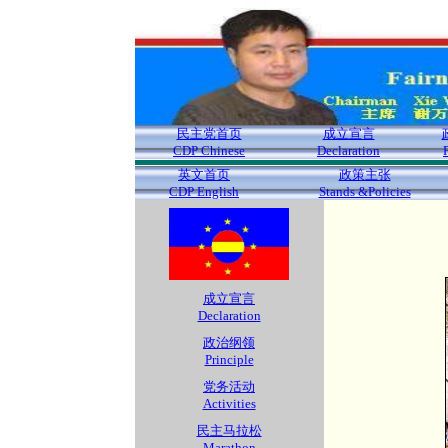
民主党首页
成立宣言
CDP Chinese
Declaration
英文首页
政策主张
CDP English
Stands &Policies
成立宣言
Declaration
政治纲领
Principle
党务活动
Activities
民主马拉松
Marathon