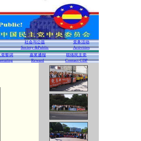
社会与公益
党务活动
Society &Public
Activities
入党誓词
嘉奖通报
联络民主党
wearing
Reward
Contact CDP