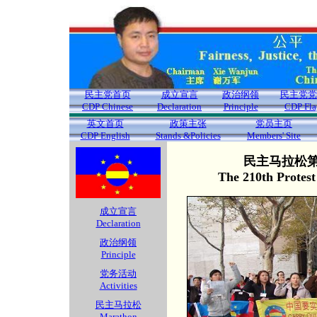
民主党首页
成立宣言
政治纲领
民主党党
CDP Chinese
Declaration
Principle
CDP Fla
英文首页
政策主张
党员主页
CDP English
Stands &Policies
Members' Site
民主马拉松第2
The 210th Protes
成立宣言
Declaration
政治纲领
Principle
党务活动
Activities
民主马拉松
Marathon