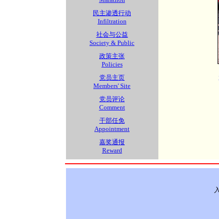
民主渗透行动
Infiltration
社会与公益
Society & Public
政策主张
Policies
党员主页
Members' Site
党员评论
Comment
干部任免
Appointment
嘉奖通报
Reward
入