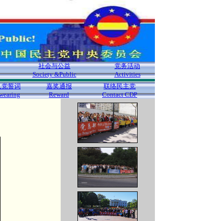
社会与公益
党务活动
Society &Public
Activities
入党誓词
嘉奖通报
联络民主党
wearing
Reward
Contact CDP