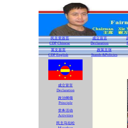
民主党首页
成立宣言
CDP Chinese
Declaration
英文首页
政策主张
CDP English
Stands &Policies
成立宣言
Declaration
政治纲领
Principle
党务活动
Activities
民主马拉松
Marathon