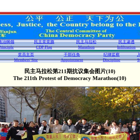
政治纲领
民主党党旗
民主马拉松
民主渗透
Principle
CDP Flag
Marathon
Infiltration
党员主页
干部任免
纪律监察
Members' Site
Appointment
Discipline
S
民主马拉松第211期抗议集会图片(10)
The 211th Protest of Democracy Marathon(10)