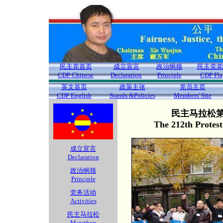
民主党首页
成立宣言
政治纲领
民主党党
CDP Chinese
Declaration
Principle
CDP Fla
英文首页
政策主张
党员主页
CDP English
Stands &Policies
Members' Site
民主马拉松第2
The 212th Protes
成立宣言
Declaration
政治纲领
Principle
党务活动
Activities
民主马拉松
Marathon