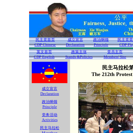
民主党首页
成立宣言
政治纲领
民主党党
CDP Chinese
Declaration
Principle
CDP Fla
英文首页
政策主张
党员主页
CDP English
Stands &Policies
Members' Site
民主马拉松第2
The 212th Protes
成立宣言
Declaration
政治纲领
Principle
党务活动
Activities
民主马拉松
Marathon