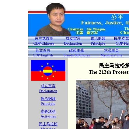
民主党首页
成立宣言
政治纲领
民主党党
CDP Chinese
Declaration
Principle
CDP Fla
英文首页
政策主张
党员主页
CDP English
Stands &Policies
Members' Site
民主马拉松第2
The 213th Protes
成立宣言
Declaration
政治纲领
Principle
党务活动
Activities
民主马拉松
Marathon