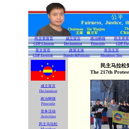
民主党首页
成立宣言
政治纲领
民主党党
CDP Chinese
Declaration
Principle
CDP Fla
英文首页
政策主张
党员主页
CDP English
Stands &Policies
Members' Site
民主马拉松第
The 217th Protes
成立宣言
Declaration
政治纲领
Principle
党务活动
Activities
民主马拉松
Marathon