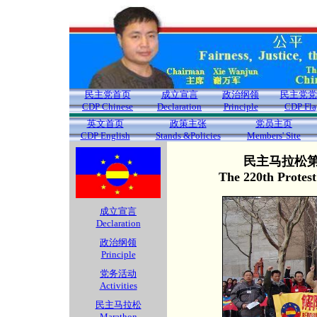
民主党首页
成立宣言
政治纲领
民主党党
CDP Chinese
Declaration
Principle
CDP Fla
英文首页
政策主张
党员主页
CDP English
Stands &Policies
Members' Site
民主马拉松第2
The 220th Protes
成立宣言
Declaration
政治纲领
Principle
党务活动
Activities
民主马拉松
Marathon