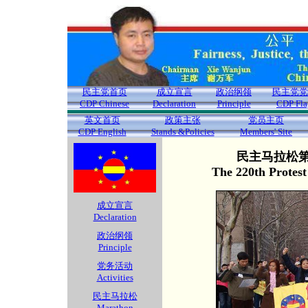
民主党首页
成立宣言
政治纲领
民主党党
CDP Chinese
Declaration
Principle
CDP Fla
英文首页
政策主张
党员主页
CDP English
Stands &Policies
Members' Site
民主马拉松第2
The 220th Protes
成立宣言
Declaration
政治纲领
Principle
党务活动
Activities
民主马拉松
Marathon