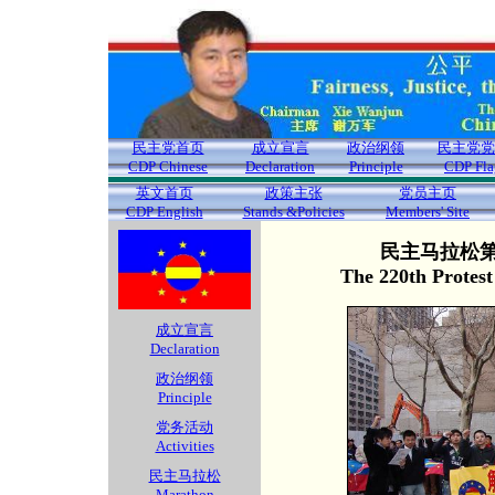
民主党首页
成立宣言
政治纲领
民主党党
CDP Chinese
Declaration
Principle
CDP Fla
英文首页
政策主张
党员主页
CDP English
Stands &Policies
Members' Site
民主马拉松第2
The 220th Protes
成立宣言
Declaration
政治纲领
Principle
党务活动
Activities
民主马拉松
Marathon