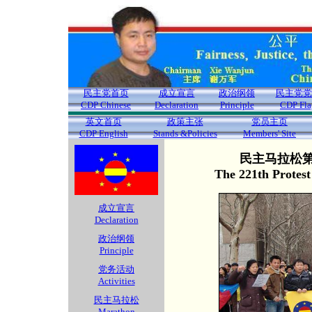
民主党首页
成立宣言
政治纲领
民主党党
CDP Chinese
Declaration
Principle
CDP Fla
英文首页
政策主张
党员主页
CDP English
Stands &Policies
Members' Site
民主马拉松第2
The 221th Protes
成立宣言
Declaration
政治纲领
Principle
党务活动
Activities
民主马拉松
Marathon