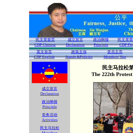
民主党首页
成立宣言
政治纲领
民主党党
CDP Chinese
Declaration
Principle
CDP Fla
英文首页
政策主张
党员主页
CDP English
Stands &Policies
Members' Site
民主马拉松第2
The 222th Protes
成立宣言
Declaration
政治纲领
Principle
党务活动
Activities
民主马拉松
Marathon