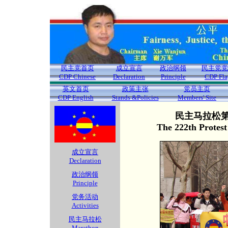
民主党首页
成立宣言
政治纲领
民主党党
CDP Chinese
Declaration
Principle
CDP Fla
英文首页
政策主张
党员主页
CDP English
Stands &Policies
Members' Site
民主马拉松第2
The 222th Protes
成立宣言
Declaration
政治纲领
Principle
党务活动
Activities
民主马拉松
Marathon