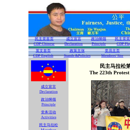
民主党首页
成立宣言
政治纲领
民主党党
CDP Chinese
Declaration
Principle
CDP Fla
英文首页
政策主张
党员主页
CDP English
Stands &Policies
Members' Site
民主马拉松第2
The 223th Protes
成立宣言
Declaration
政治纲领
Principle
党务活动
Activities
民主马拉松
Marathon