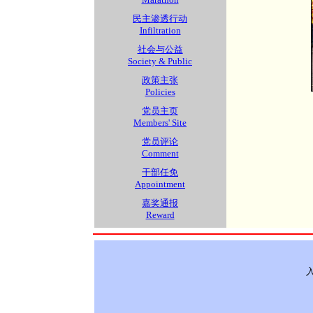
民主渗透行动
Infiltration
社会与公益
Society & Public
政策主张
Policies
党员主页
Members' Site
党员评论
Comment
干部任免
Appointment
嘉奖通报
Reward
入