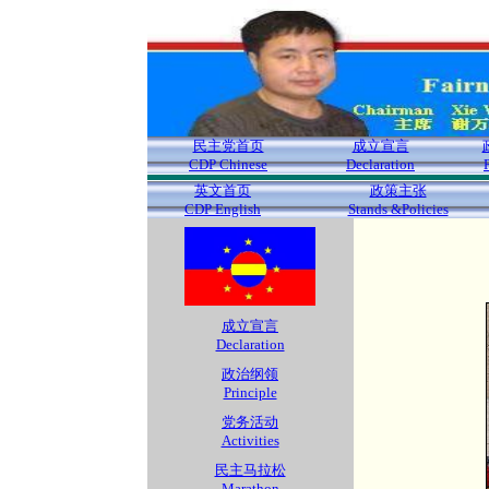
民主党首页
成立宣言
CDP Chinese
Declaration
英文首页
政策主张
CDP English
Stands &Policies
成立宣言
Declaration
政治纲领
Principle
党务活动
Activities
民主马拉松
Marathon