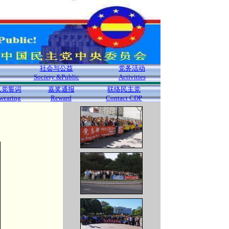
社会与公益
党务活动
Society &Public
Activities
入党誓词
嘉奖通报
联络民主党
wearing
Reward
Contact CDP