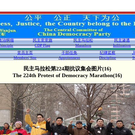
政治纲领
民主党党旗
民主马拉松
民主渗透
Principle
CDP Flag
Marathon
Infiltration
党员主页
干部任免
纪律监察
Members' Site
Appointment
Discipline
S
民主马拉松第224期抗议集会图片(16)
The 224th Protest of Democracy Marathon(16)