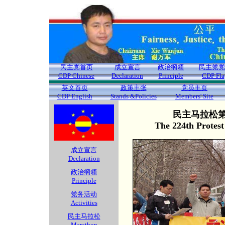
民主党首页
成立宣言
政治纲领
民主党党
CDP Chinese
Declaration
Principle
CDP Fla
英文首页
政策主张
党员主页
CDP English
Stands &Policies
Members' Site
民主马拉松第2
The 224th Protes
成立宣言
Declaration
政治纲领
Principle
党务活动
Activities
民主马拉松
Marathon