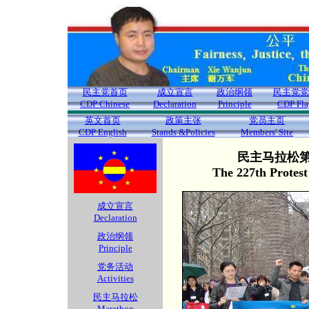
民主党首页
成立宣言
政治纲领
民主党党
CDP Chinese
Declaration
Principle
CDP Fla
英文首页
政策主张
党员主页
CDP English
Stands &Policies
Members' Site
民主马拉松第2
The 227th Protes
成立宣言
Declaration
政治纲领
Principle
党务活动
Activities
民主马拉松
Marathon