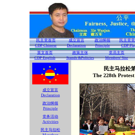
民主党首页
成立宣言
政治纲领
民主党党
CDP Chinese
Declaration
Principle
CDP Fla
英文首页
政策主张
党员主页
CDP English
Stands &Policies
Members' Site
民主马拉松第2
The 228th Protes
成立宣言
Declaration
政治纲领
Principle
党务活动
Activities
民主马拉松
Marathon