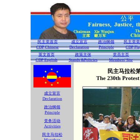
民主党首页
成立宣言
政治纲领
民主党党
CDP Chinese
Declaration
Principle
CDP Fla
英文首页
政策主张
党员主页
CDP English
Stands &Policies
Members' Site
民主马拉松第2
The 230th Protes
成立宣言
Declaration
政治纲领
Principle
党务活动
Activities
民主马拉松
Marathon