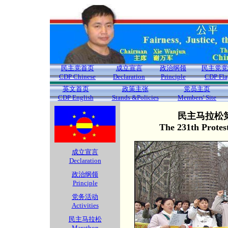
民主党首页
成立宣言
政治纲领
民主党党
CDP Chinese
Declaration
Principle
CDP Fla
英文首页
政策主张
党员主页
CDP English
Stands &Policies
Members' Site
民主马拉松第
The 231th Protes
成立宣言
Declaration
政治纲领
Principle
党务活动
Activities
民主马拉松
Marathon