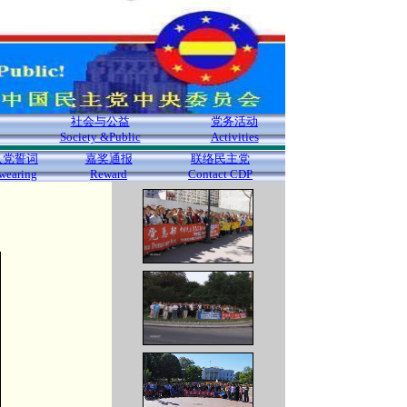
社会与公益
党务活动
Society &Public
Activities
入党誓词
嘉奖通报
联络民主党
wearing
Reward
Contact CDP