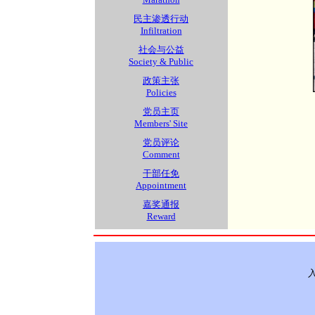
民主渗透行动
Infiltration
社会与公益
Society & Public
政策主张
Policies
党员主页
Members' Site
党员评论
Comment
干部任免
Appointment
嘉奖通报
Reward
入