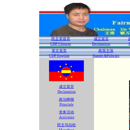
民主党首页
成立宣言
CDP Chinese
Declaration
英文首页
政策主张
CDP English
Stands &Policies
成立宣言
Declaration
政治纲领
Principle
党务活动
Activities
民主马拉松
Marathon