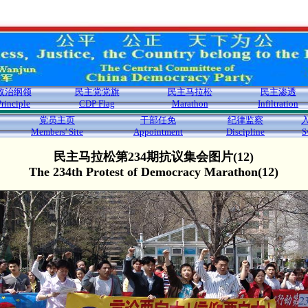
政治纲领
民主党党旗
民主马拉松
民主渗透
Principle
CDP Flag
Marathon
Infiltration
党员主页
干部任免
纪律监察
Members' Site
Appointment
Discipline
S
民主马拉松第234期抗议集会图片(12)
The 234th Protest of Democracy Marathon(12)