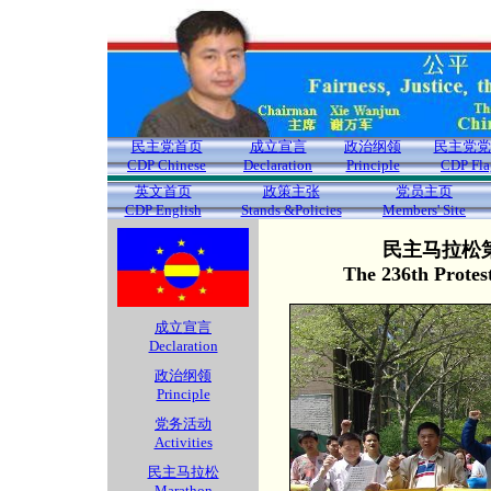
民主党首页
成立宣言
政治纲领
民主党党
CDP Chinese
Declaration
Principle
CDP Fla
英文首页
政策主张
党员主页
CDP English
Stands &Policies
Members' Site
民主马拉松第
The 236th Protes
成立宣言
Declaration
政治纲领
Principle
党务活动
Activities
民主马拉松
Marathon