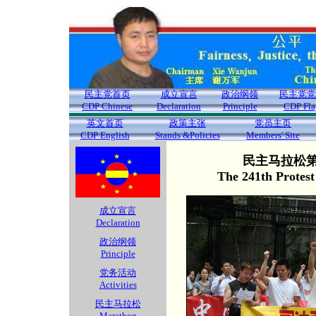
民主党首页
成立宣言
政治纲领
民主党党
CDP Chinese
Declaration
Principle
CDP Fla
英文首页
政策主张
党员主页
CDP English
Stands &Policies
Members' Site
民主马拉松第2
The 241th Protes
成立宣言
Declaration
政治纲领
Principle
党务活动
Activities
民主马拉松
Marathon