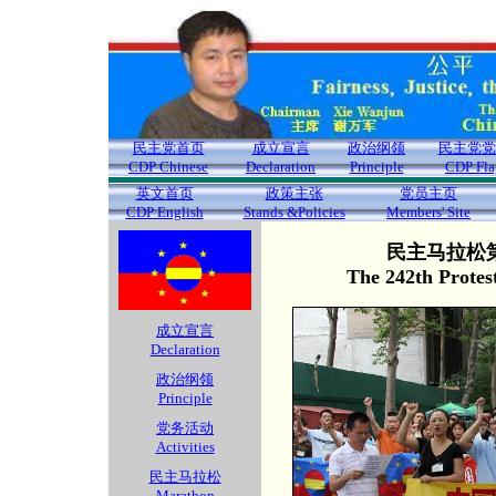
民主党首页
成立宣言
政治纲领
民主党党
CDP Chinese
Declaration
Principle
CDP Fla
英文首页
政策主张
党员主页
CDP English
Stands &Policies
Members' Site
民主马拉松第
The 242th Protes
成立宣言
Declaration
政治纲领
Principle
党务活动
Activities
民主马拉松
Marathon