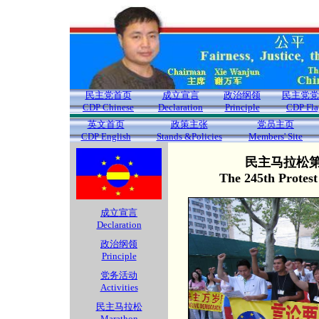
民主党首页
成立宣言
政治纲领
民主党党
CDP Chinese
Declaration
Principle
CDP Fla
英文首页
政策主张
党员主页
CDP English
Stands &Policies
Members' Site
民主马拉松第2
The 245th Protes
成立宣言
Declaration
政治纲领
Principle
党务活动
Activities
民主马拉松
Marathon