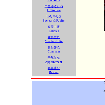
民主渗透行动
Infiltration
社会与公益
Society & Public
政策主张
Policies
党员主页
Members' Site
党员评论
Comment
干部任免
Appointment
嘉奖通报
Reward
入