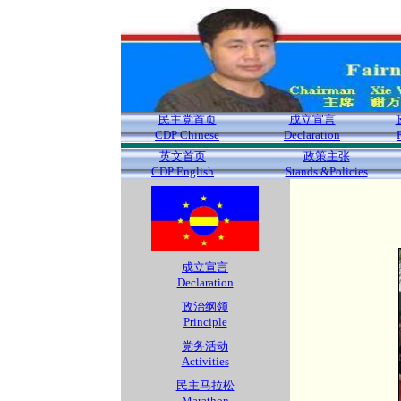
民主党首页
成立宣言
CDP Chinese
Declaration
英文首页
政策主张
CDP English
Stands &Policies
成立宣言
Declaration
政治纲领
Principle
党务活动
Activities
民主马拉松
Marathon