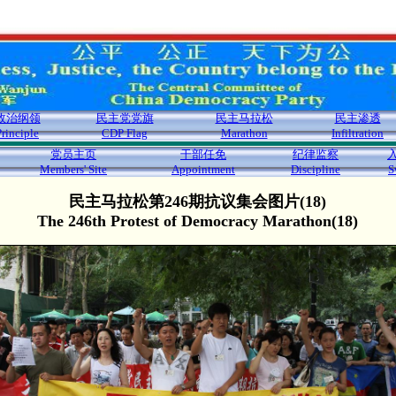
政治纲领
民主党党旗
民主马拉松
民主渗透
Principle
CDP Flag
Marathon
Infiltration
党员主页
干部任免
纪律监察
Members' Site
Appointment
Discipline
S
民主马拉松第246期抗议集会图片(18)
The 246th Protest of Democracy Marathon(18)