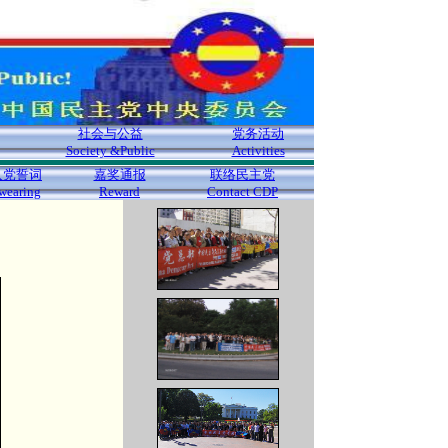
社会与公益
党务活动
Society &Public
Activities
入党誓词
嘉奖通报
联络民主党
wearing
Reward
Contact CDP