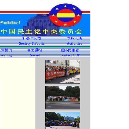
社会与公益
党务活动
Society &Public
Activities
入党誓词
嘉奖通报
联络民主党
wearing
Reward
Contact CDP