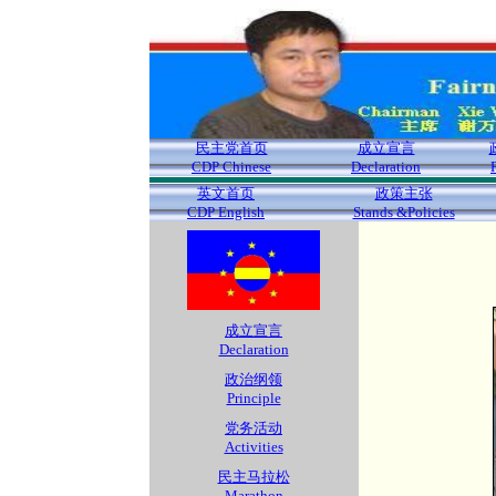
民主党首页
成立宣言
CDP Chinese
Declaration
英文首页
政策主张
CDP English
Stands &Policies
成立宣言
Declaration
政治纲领
Principle
党务活动
Activities
民主马拉松
Marathon