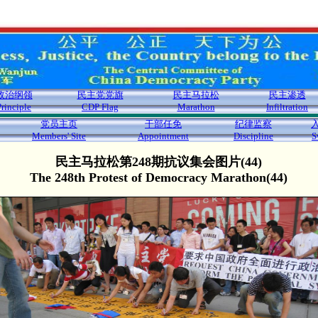
政治纲领
民主党党旗
民主马拉松
民主渗透
Principle
CDP Flag
Marathon
Infiltration
党员主页
干部任免
纪律监察
Members' Site
Appointment
Discipline
S
民主马拉松第248期抗议集会图片(44)
The 248th Protest of Democracy Marathon(44)