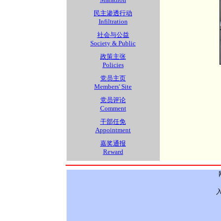
民主渗透行动
Infiltration
社会与公益
Society & Public
政策主张
Policies
党员主页
Members' Site
党员评论
Comment
干部任免
Appointment
嘉奖通报
Reward
入