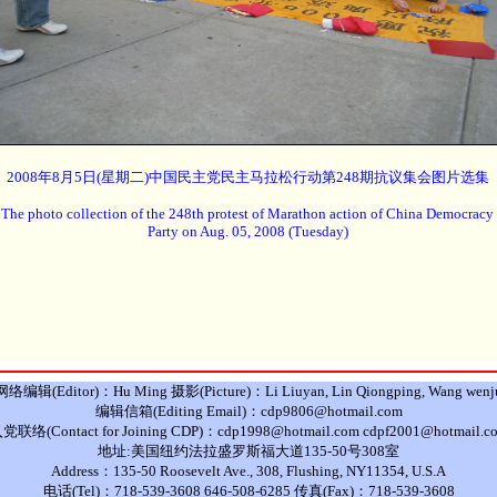
2008年8月5日(星期二)中国民主党民主马拉松行动第248期抗议集会图片选集
The photo collection of the 248th protest of Marathon action of China Democracy
Party on Aug. 05, 2008 (Tuesday)
网络编辑(Editor)：Hu Ming 摄影(Picture)：Li Liuyan, Lin Qiongping, Wang wenj
编辑信箱(Editing Email)：cdp9806@hotmail.com
党联络(Contact for Joining CDP)：cdp1998@hotmail.com cdpf2001@hotmail.c
地址:美国纽约法拉盛罗斯福大道135-50号308室
Address：135-50 Roosevelt Ave., 308, Flushing, NY11354, U.S.A
电话(Tel)：718-539-3608 646-508-6285 传真(Fax)：718-539-3608