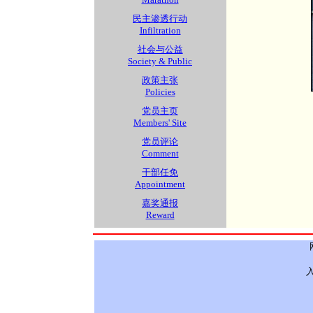
民主渗透行动
Infiltration
社会与公益
Society & Public
政策主张
Policies
党员主页
Members' Site
党员评论
Comment
干部任免
Appointment
嘉奖通报
Reward
入