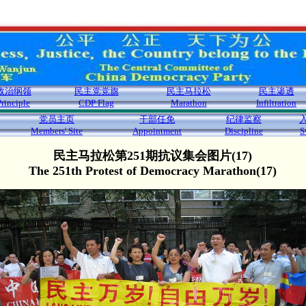
政治纲领
民主党党旗
民主马拉松
民主渗透
Principle
CDP Flag
Marathon
Infiltration
党员主页
干部任免
纪律监察
Members' Site
Appointment
Discipline
S
民主马拉松第251期抗议集会图片(17)
The 251th Protest of Democracy Marathon(17)