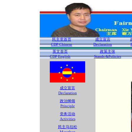
民主党首页
成立宣言
CDP Chinese
Declaration
英文首页
政策主张
CDP English
Stands &Policies
成立宣言
Declaration
政治纲领
Principle
党务活动
Activities
民主马拉松
Marathon