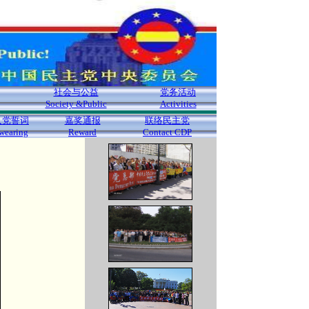
社会与公益
党务活动
Society &Public
Activities
入党誓词
嘉奖通报
联络民主党
wearing
Reward
Contact CDP