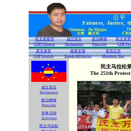
民主党首页
成立宣言
政治纲领
民主党党
CDP Chinese
Declaration
Principle
CDP Fla
英文首页
政策主张
党员主页
CDP English
Stands &Policies
Members' Site
民主马拉松第2
The 251th Protes
成立宣言
Declaration
政治纲领
Principle
党务活动
Activities
民主马拉松
Marathon