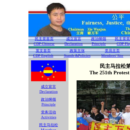
民主党首页
成立宣言
政治纲领
民主党党
CDP Chinese
Declaration
Principle
CDP Fla
英文首页
政策主张
党员主页
CDP English
Stands &Policies
Members' Site
民主马拉松第2
The 251th Protes
成立宣言
Declaration
政治纲领
Principle
党务活动
Activities
民主马拉松
Marathon