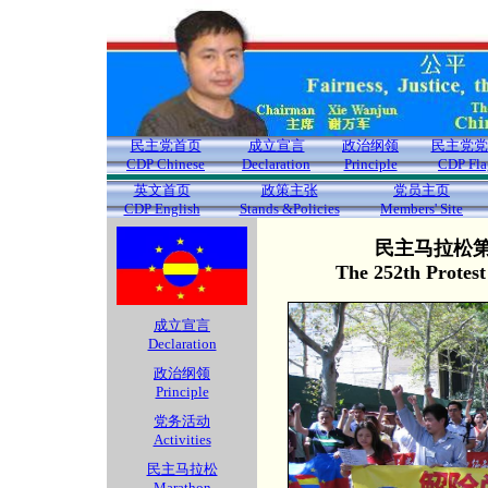
民主党首页
成立宣言
政治纲领
民主党党
CDP Chinese
Declaration
Principle
CDP Fla
英文首页
政策主张
党员主页
CDP English
Stands &Policies
Members' Site
民主马拉松第2
The 252th Protes
成立宣言
Declaration
政治纲领
Principle
党务活动
Activities
民主马拉松
Marathon