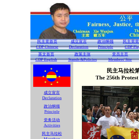
民主党首页
成立宣言
政治纲领
民主党党
CDP Chinese
Declaration
Principle
CDP Fla
英文首页
政策主张
党员主页
CDP English
Stands &Policies
Members' Site
民主马拉松第2
The 256th Protes
成立宣言
Declaration
政治纲领
Principle
党务活动
Activities
民主马拉松
Marathon