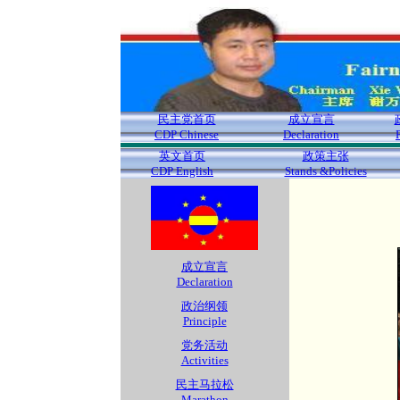
民主党首页
成立宣言
CDP Chinese
Declaration
英文首页
政策主张
CDP English
Stands &Policies
成立宣言
Declaration
政治纲领
Principle
党务活动
Activities
民主马拉松
Marathon