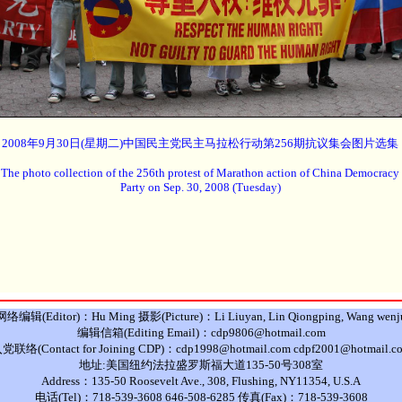
2008年9月30日(星期二)中国民主党民主马拉松行动第256期抗议集会图片选集
The photo collection of the 256th protest of Marathon action of China Democracy
Party on Sep. 30, 2008 (Tuesday)
网络编辑(Editor)：Hu Ming 摄影(Picture)：Li Liuyan, Lin Qiongping, Wang wenj
编辑信箱(Editing Email)：cdp9806@hotmail.com
党联络(Contact for Joining CDP)：cdp1998@hotmail.com cdpf2001@hotmail.c
地址:美国纽约法拉盛罗斯福大道135-50号308室
Address：135-50 Roosevelt Ave., 308, Flushing, NY11354, U.S.A
电话(Tel)：718-539-3608 646-508-6285 传真(Fax)：718-539-3608