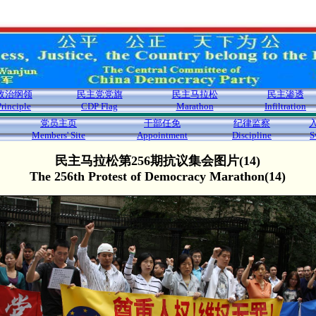
政治纲领
民主党党旗
民主马拉松
民主渗透
Principle
CDP Flag
Marathon
Infiltration
党员主页
干部任免
纪律监察
Members' Site
Appointment
Discipline
S
民主马拉松第256期抗议集会图片(14)
The 256th Protest of Democracy Marathon(14)