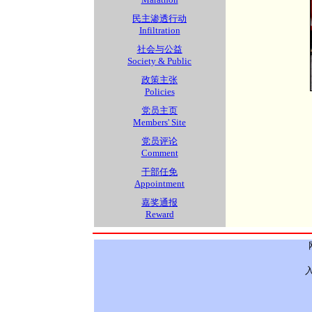
民主渗透行动
Infiltration
社会与公益
Society & Public
政策主张
Policies
党员主页
Members' Site
党员评论
Comment
干部任免
Appointment
嘉奖通报
Reward
入