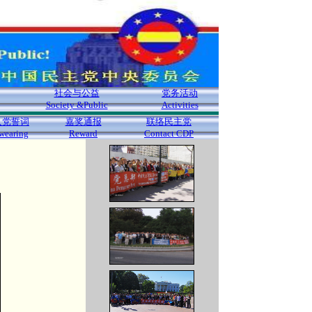
社会与公益
党务活动
Society &Public
Activities
入党誓词
嘉奖通报
联络民主党
wearing
Reward
Contact CDP