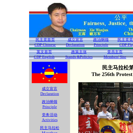
民主党首页
成立宣言
政治纲领
民主党党
CDP Chinese
Declaration
Principle
CDP Fla
英文首页
政策主张
党员主页
CDP English
Stands &Policies
Members' Site
民主马拉松第2
The 256th Protes
成立宣言
Declaration
政治纲领
Principle
党务活动
Activities
民主马拉松
Marathon