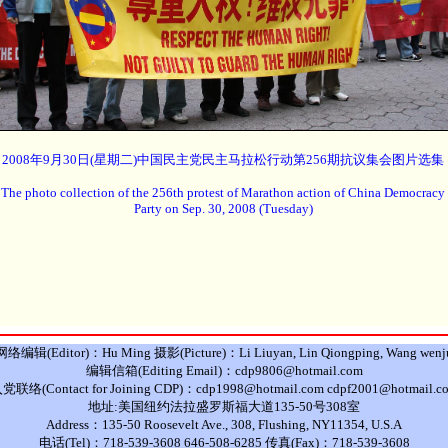
2008年9月30日(星期二)中国民主党民主马拉松行动第256期抗议集会图片选集
The photo collection of the 256th protest of Marathon action of China Democracy
Party on Sep. 30, 2008 (Tuesday)
网络编辑(Editor)：Hu Ming 摄影(Picture)：Li Liuyan, Lin Qiongping, Wang wenj
编辑信箱(Editing Email)：cdp9806@hotmail.com
党联络(Contact for Joining CDP)：cdp1998@hotmail.com cdpf2001@hotmail.c
地址:美国纽约法拉盛罗斯福大道135-50号308室
Address：135-50 Roosevelt Ave., 308, Flushing, NY11354, U.S.A
电话(Tel)：718-539-3608 646-508-6285 传真(Fax)：718-539-3608