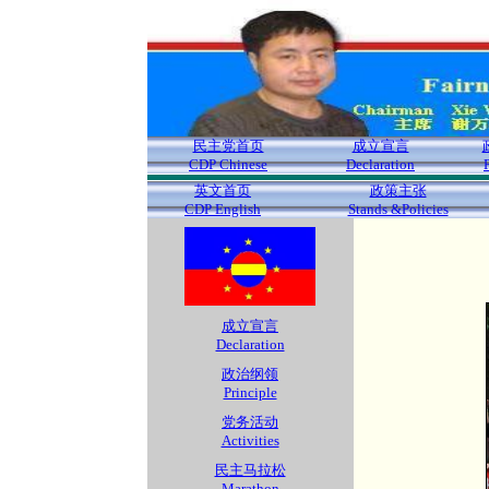
民主党首页
成立宣言
CDP Chinese
Declaration
英文首页
政策主张
CDP English
Stands &Policies
成立宣言
Declaration
政治纲领
Principle
党务活动
Activities
民主马拉松
Marathon