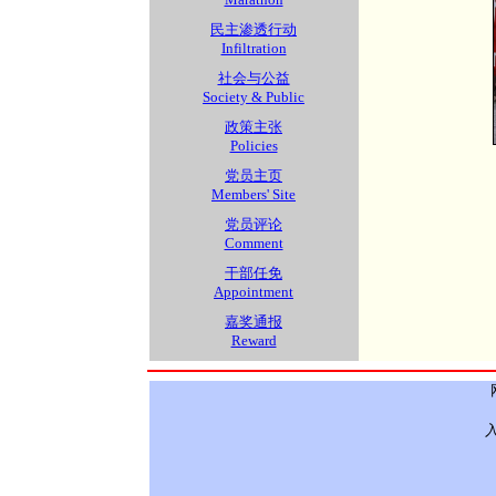
民主渗透行动
Infiltration
社会与公益
Society & Public
政策主张
Policies
党员主页
Members' Site
党员评论
Comment
干部任免
Appointment
嘉奖通报
Reward
入