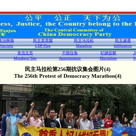
政治纲领
民主党党旗
民主马拉松
民主渗透
Principle
CDP Flag
Marathon
Infiltration
党员主页
干部任免
纪律监察
Members' Site
Appointment
Discipline
S
民主马拉松第256期抗议集会图片(4)
The 256th Protest of Democracy Marathon(4)