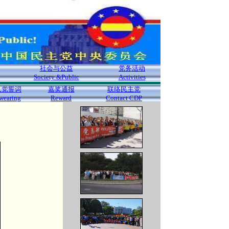
社会与公益
党务活动
Society &Public
Activities
入党誓词
嘉奖通报
联络民主党
wearing
Reward
Contact CDP