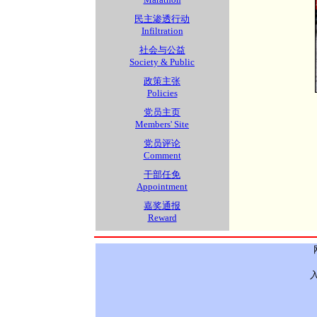
民主渗透行动
Infiltration
社会与公益
Society & Public
政策主张
Policies
党员主页
Members' Site
党员评论
Comment
干部任免
Appointment
嘉奖通报
Reward
入