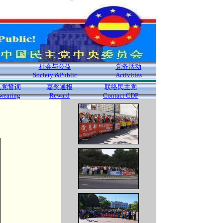
社会与公益
党务活动
Society &Public
Activities
入党誓词
嘉奖通报
联络民主党
wearing
Reward
Contact CDP