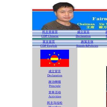
民主党首页
成立宣言
CDP Chinese
Declaration
英文首页
政策主张
CDP English
Stands &Policies
成立宣言
Declaration
政治纲领
Principle
党务活动
Activities
民主马拉松
Marathon