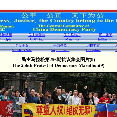
政治纲领
民主党党旗
民主马拉松
民主渗透
Principle
CDP Flag
Marathon
Infiltration
党员主页
干部任免
纪律监察
Members' Site
Appointment
Discipline
S
民主马拉松第256期抗议集会图片(9)
The 256th Protest of Democracy Marathon(9)