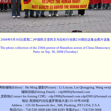
2008年9月30日(星期二)中国民主党民主马拉松行动第256期抗议集会图片选集
The photo collection of the 256th protest of Marathon action of China Democracy
Party on Sep. 30, 2008 (Tuesday)
网络编辑(Editor)：Hu Ming 摄影(Picture)：Li Liuyan, Lin Qiongping, Wang wenj
编辑信箱(Editing Email)：cdp9806@hotmail.com
党联络(Contact for Joining CDP)：cdp1998@hotmail.com cdpf2001@hotmail.c
地址:美国纽约法拉盛罗斯福大道135-50号308室
Address：135-50 Roosevelt Ave., 308, Flushing, NY11354, U.S.A
电话(Tel)：718-539-3608 646-508-6285 传真(Fax)：718-539-3608