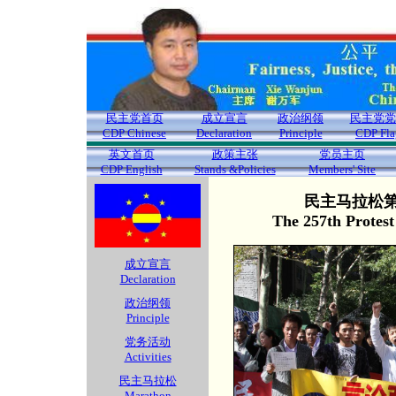
民主党首页
成立宣言
政治纲领
民主党党
CDP Chinese
Declaration
Principle
CDP Fla
英文首页
政策主张
党员主页
CDP English
Stands &Policies
Members' Site
民主马拉松第2
The 257th Protes
成立宣言
Declaration
政治纲领
Principle
党务活动
Activities
民主马拉松
Marathon