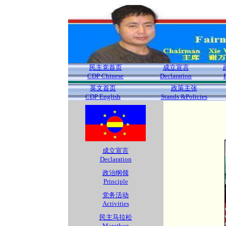
民主党首页
成立宣言
CDP Chinese
Declaration
英文首页
政策主张
CDP English
Stands &Policies
成立宣言
Declaration
政治纲领
Principle
党务活动
Activities
民主马拉松
Marathon