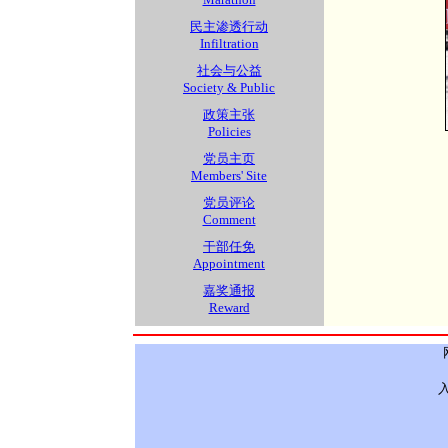
民主渗透行动
Infiltration
社会与公益
Society & Public
政策主张
Policies
党员主页
Members' Site
党员评论
Comment
干部任免
Appointment
嘉奖通报
Reward
入