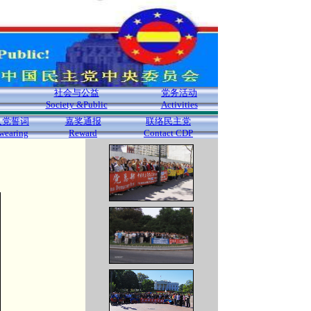
社会与公益
党务活动
Society &Public
Activities
入党誓词
嘉奖通报
联络民主党
wearing
Reward
Contact CDP