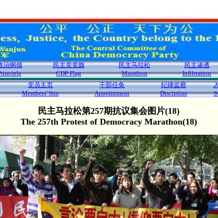
政治纲领
民主党党旗
民主马拉松
民主渗透
Principle
CDP Flag
Marathon
Infiltration
党员主页
干部任免
纪律监察
Members' Site
Appointment
Discipline
S
民主马拉松第257期抗议集会图片(18)
The 257th Protest of Democracy Marathon(18)